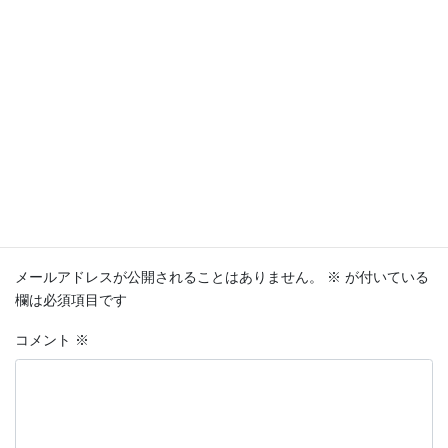
ローテーブル
ワークデスク
一枚板
一枚板テーブル
一枚板テーブル専門店
一枚板専門店
三潴銀行記念館
大川夏の彩展2025
大川市家具
大川市観光
大川橋
座卓
無垢テーブル
無垢材
福岡県大川の家具
福岡県家具
重要文化財
高級テーブル
高級家具
コメントを残す
メールアドレスが公開されることはありません。
※
が付いている
欄は必須項目です
コメント
※