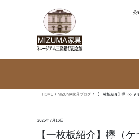
コ
ナ
ン
ビ
公式
テ
ゲ
ン
ー
ツ
シ
へ
ョ
ス
ン
キ
に
ッ
移
プ
動
HOME
MIZUMA家具ブログ
【一枚板紹介】欅（ケヤ
2025年7月16日
【一枚板紹介】欅（ケ