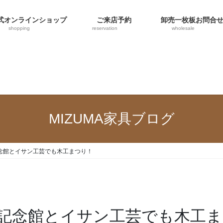
オンラインショップ
ご来店予約
卸売一枚板お問合
shopping
reservation
wholesale
MIZUMA家具ブログ
行記念館とイサン工芸でも木工まつり！
銀行記念館とイサン工芸でも木工