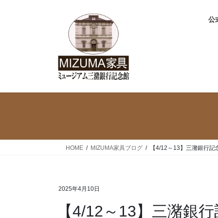
コ
ナ
ン
ビ
公式
テ
ゲ
ン
ー
ツ
シ
へ
ョ
ス
ン
キ
に
ッ
移
プ
動
HOME
MIZUMA家具ブログ
【4/12～13】三潴銀
2025年4月10日
【4/12～13】三潴