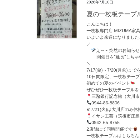
2026年7月10日
夏の一枚板テーブル
こんにちは！
一枚板専門店 MIZUMA家
いよいよ来週になりました
／
え～～突然のお知らせで
開催日を”延長”しちゃ
＼
7/17(金)～7/20(月㊗)
10日間限定、一枚板テーブ
初めての夏のイベント
ぜひぜひ一枚板テーブルを
三潴銀行記念館（大川市向
0944-86-8806
※7/21(火)は大川店のみ
イサン工芸（筑後市庄島6
0942-65-8755
2店舗にて同時開催です
一枚板テーブルはもちろん