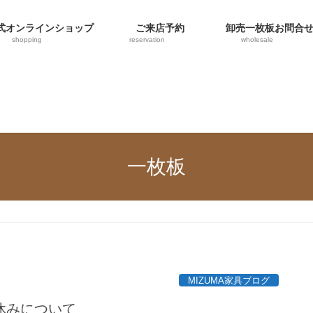
オンラインショップ
ご来店予約
卸売一枚板お問合
shopping
reservation
wholesale
一枚板
MIZUMA家具ブログ
休みについて