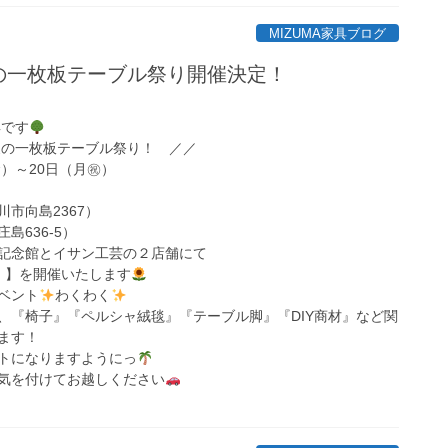
MIZUMA家具ブログ
】夏の一枚板テーブル祭り開催決定！
具です
夏の一枚板テーブル祭り！ ／／
金）～20日（月㊗）
市向島2367）
636-5）
行記念館とイサン工芸の２店舗にて
 】を開催いたします
イベント
わくわく
、『椅子』『ペルシャ絨毯』『テーブル脚』『DIY商材』など関
ます！
トになりますようにっ
気を付けてお越しください