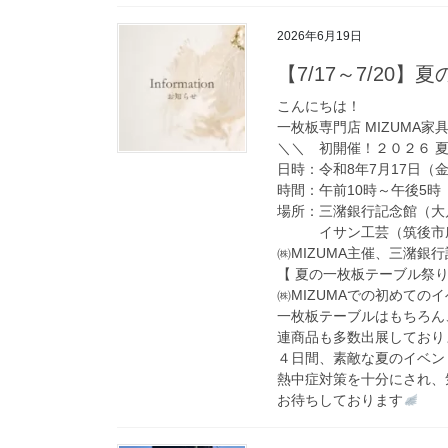
2026年6月19日
【7/17～7/20
こんにちは！
一枚板専門店 MIZUMA家
＼＼ 初開催！２０２６ 
日時：令和8年7月17日（
時間：午前10時～午後5時
場所：三潴銀行記念館（大川
イサン工芸（筑後市庄島
㈱MIZUMA主催、三潴銀
【 夏の一枚板テーブル祭り
㈱MIZUMAでの初めての
一枚板テーブルはもちろん
連商品も多数出展しており
４日間、素敵な夏のイベン
熱中症対策を十分にされ、
お待ちしております