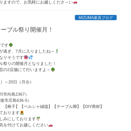
りますので、お気軽にお越しくださ～い
MIZUMA家具ブログ
テーブル祭り開催月！
具です
が過ぎ、7月に入りましたね～
なりそうです
ル祭りの開催月となりました！
芸の2店舗にて行いますよ～
金）～20日（月㊗）
市向島2367）
島636-5）
、【椅子】【ペルシャ絨毯】【テーブル脚】【DIY商材】
ております
しみにしております
気を付けてお越しください