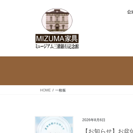
コ
ナ
ン
ビ
公式
テ
ゲ
ン
ー
ツ
シ
へ
ョ
ス
ン
キ
に
ッ
移
プ
動
HOME
一枚板
2026年8月6日
【お知らせ】お盆