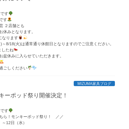
具です
です
芸 ２店舗とも
3日間お休みとなります。
～になります
月)～8/18(火)は通常通り休館日となりますのでご注意ください。
ましたね
お盆休みに入らせていただきます。
過ごしください
MIZUMA家具ブログ
モンキーポッド祭り開催決定！
具です
ちら！モンキーポッド祭り！ ／／
）～12日（水）