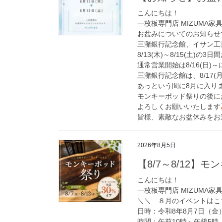
こんにちは！
一枚板専門店 MIZUMA家
お盆みについてのお知らせ
三潴銀行記念館、イサン工
8/13(木)～8/15(土)の
通常営業開始は8/16(日)
三潴銀行記念館は、8/17(
あっという間に8月に入り
モンキーポッド祭りの後に
よろしくお願いいたします
皆様、素敵なお盆休みをお
2026年8月5日
【8/7～8/12】
こんにちは！
一枚板専門店 MIZUMA家
＼＼ ８月のイベントはこ
日時：令和8年8月7日（金
時間：午前10時～午後5時