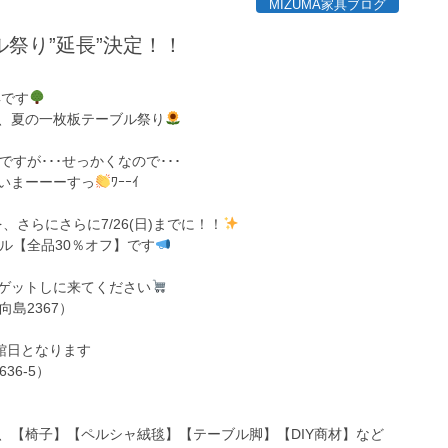
MIZUMA家具ブログ
祭り”延長”決定！！
具です
、夏の一枚板テーブル祭り
すが･･･せっかくなので･･･
いまーーーすっ
ﾜｰｰｲ
までを、さらにさらに7/26(日)までに！！
ル【全品30％オフ】です
ゲットしに来てください
島2367）
休館日となります
36-5）
、【椅子】【ペルシャ絨毯】【テーブル脚】【DIY商材】など