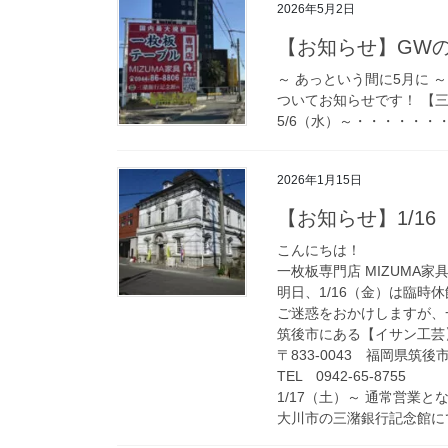
2026年5月2日
【お知らせ】GW
～ あっという間に5月に ～
ついてお知らせです！ 【三
5/6（水）～・・・・・・・
2026年1月15日
【お知らせ】1/1
こんにちは！
一枚板専門店 MIZUMA家
明日、1/16（金）は臨時
ご迷惑をおかけしますが、
筑後市にある【イサン工芸
〒833-0043 福岡県筑後市
TEL 0942-65-8755
1/17（土）～ 通常営業と
大川市の三潴銀行記念館に