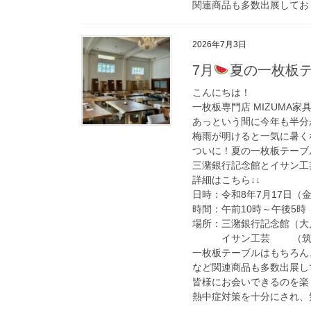
関連商品も多数出展してお
2026年7月3日
7月
夏の一枚板
こんにちは！
一枚板専門店 MIZUMA家
あっという間に今年も半分
梅雨が明けると一気に暑く
ついに！夏の一枚板テーブ
三潴銀行記念館とイサン工
詳細はこちら↓↓
日時：令和8年7月17日（
時間：午前10時～午後5時
場所：三潴銀行記念館（大川
イサン工芸 （筑後市庄
一枚板テーブルはもちろん
など関連商品も多数出展し
皆様にお会いできるのを楽
熱中症対策を十分にされ、