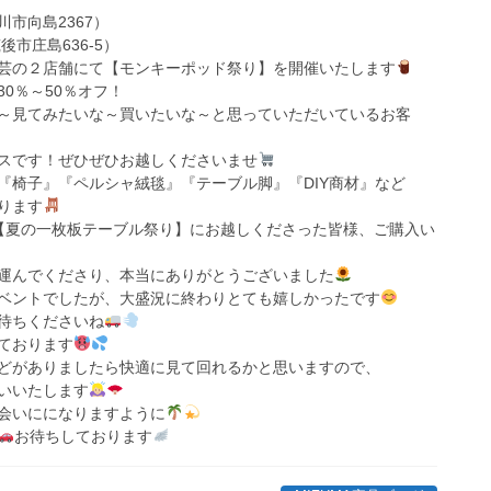
市向島2367）
島636-5）
芸の２店舗にて【モンキーポッド祭り】を開催いたします
0％～50％オフ！
～見てみたいな～買いたいな～と思っていただいているお客
スです！ぜひぜひお越しくださいませ
『椅子』『ペルシャ絨毯』『テーブル脚』『DIY商材』など
ります
【夏の一枚板テーブル祭り】にお越しくださった皆様、ご購入い
運んでくださり、本当にありがとうございました
のイベントでしたが、大盛況に終わりとても嬉しかったです
待ちくださいね
ております
どがありましたら快適に見て回れるかと思いますので、
いいたします
会いにになりますように
お待ちしております