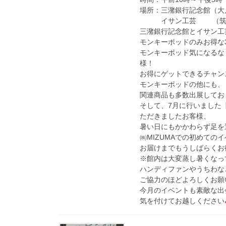
場所：三潴銀行記念館（大川
イサン工芸 （筑後市庄
三潴銀行記念館とイサン工
モンキーポッドのみお得な3
モンキーポッド気になるな
様！
お得にゲットできるチャン
モンキーポッドの他にも、
関連商品も多数出展してお
そして、7月に行いました
ただきましたお客様、
暑い日にもかかわらず足を
㈱MIZUMAでの初めて
お届けまでもうしばらくお
※館内は大変蒸し暑くなっ
ハンディファンやうちわな
ご協力のほどよろしくお願
今月のイベントも素敵な出
気を付けてお越しください