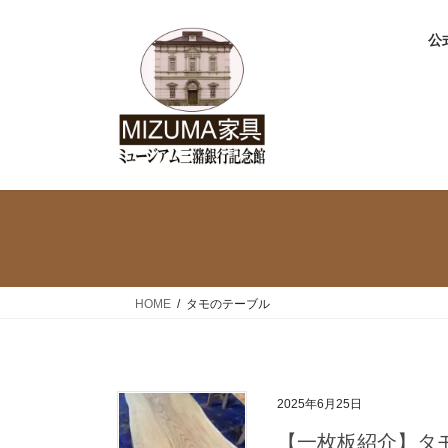
コ
ナ
ン
ビ
公式
テ
ゲ
ン
ー
ツ
シ
へ
ョ
ス
ン
キ
に
ッ
移
プ
動
HOME
タモのテーブル
2025年6月25日
【一枚板紹介】タ