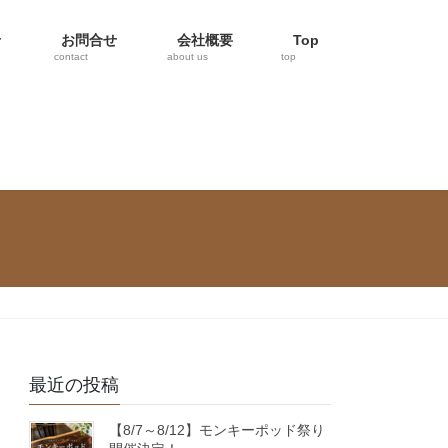
せ
お問合せ
会社概要
Top
contact
about us
top
最近の投稿
【8/7～8/12】モンキーポッド祭り