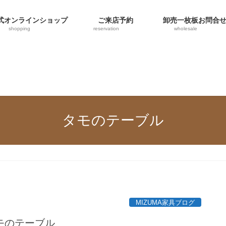
オンラインショップ
ご来店予約
卸売一枚板お問合
shopping
reservation
wholesale
タモのテーブル
MIZUMA家具ブログ
モのテーブル