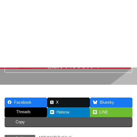
一枚板専門店 MIZUMA家具
ミュージアム三潴銀行記念館
公式オンラインショップ
一枚板がオンラインショップでご購入いただけます！
世界に唯一あなただけの一枚が見つかります。
公式オンラインショップへ
Facebook
X
Bluesky
Threads
Hatena
LINE
Copy