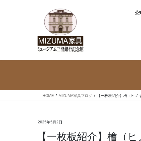
コ
ナ
ン
ビ
公式
テ
ゲ
ン
ー
ツ
シ
へ
ョ
ス
ン
キ
に
ッ
移
プ
動
HOME
MIZUMA家具ブログ
【一枚板紹介】檜（ヒノ
2025年5月2日
【一枚板紹介】檜（ヒ