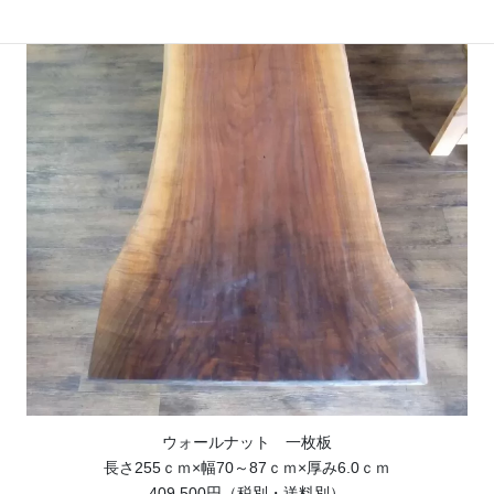
ウォールナット 一枚板
長さ255ｃｍ×幅70～87ｃｍ×厚み6.0ｃｍ
409,500円（税別・送料別）