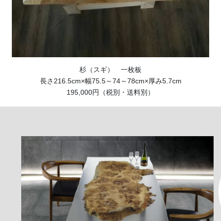
杉（スギ） 一枚板
長さ216.5cm×幅75.5～74～78cm×厚み5.7cm
195,000円（税別・送料別）