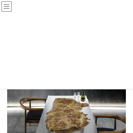
コ
ナ
ン
ビ
テ
ゲ
ン
ー
ツ
シ
へ
ョ
ス
ン
キ
に
ッ
移
ポプラ 一枚板
プ
動
HOME
ポプラ 一枚板