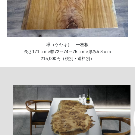
欅（ケヤキ） 一枚板
長さ171ｃｍ×幅72～74～75ｃｍ×厚み5.8ｃｍ
215,000円（税別・送料別）